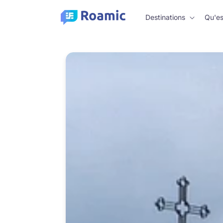
Passer
au
Destinations
Qu'es
contenu
Passer aux
informations
du produit