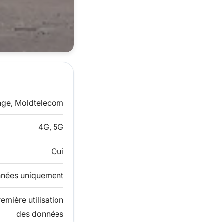
nge, Moldtelecom
4G, 5G
Oui
nées uniquement
mière utilisation
des données