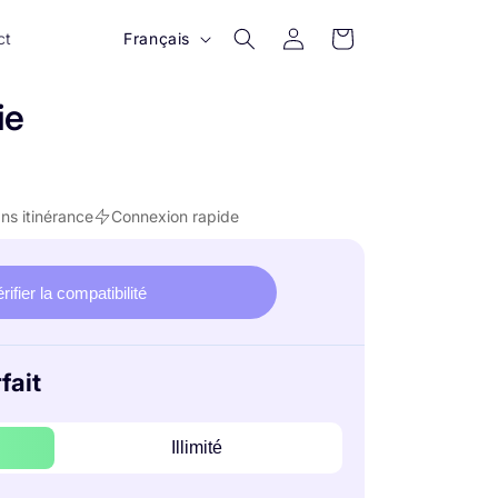
Se
L
Panier
ct
Français
connecter
a
n
ie
g
u
e
ns itinérance
Connexion rapide
rifier la compatibilité
fait
Illimité