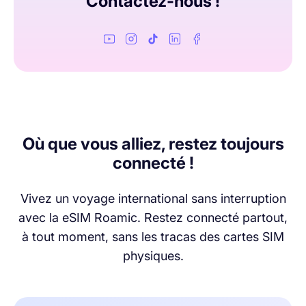
Contactez-nous !
simplement réduit à 1 Mbit/s jusqu’au lendemain.
Rassurez-vous, 1 Mbit/s est largement suffisant pour
naviguer sur Internet et envoyer des messages sans frais
supplémentaires !
Où que vous alliez, restez toujours
connecté !
Vivez un voyage international sans interruption
avec la eSIM Roamic. Restez connecté partout,
à tout moment, sans les tracas des cartes SIM
physiques.