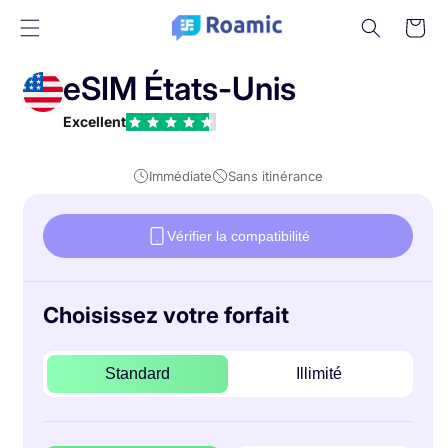
Passer
au
Panier
contenu
eSIM États-Unis
Excellent
Immédiate
Sans itinérance
Vérifier la compatibilité
Choisissez votre forfait
Standard
Illimité