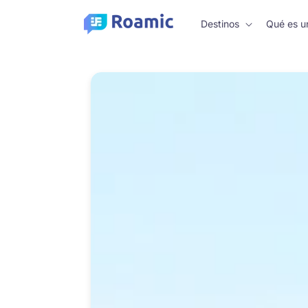
Saltar al
contenido
Destinos
Qué es u
Saltar a la
información
del
producto