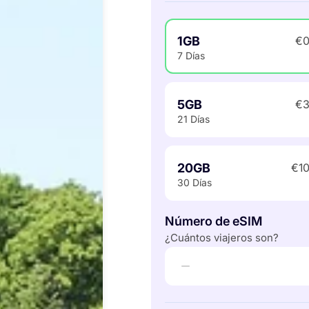
1GB
€0
7 Días
5GB
€3
21 Días
20GB
€10
30 Días
Número de eSIM
¿Cuántos viajeros son?
−