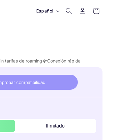
Iniciar
I
Carrito
Español
sesión
d
i
o
m
a
in tarifas de roaming
Conexión rápida
probar compatibilidad
Ilimitado