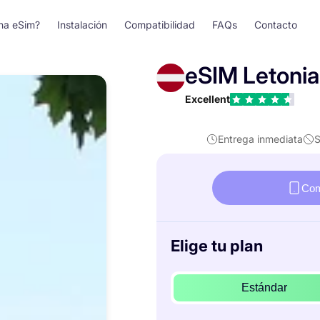
na eSim?
Instalación
Compatibilidad
FAQs
Contacto
eSIM Letonia
Excellent
Entrega inmediata
S
Com
Elige tu plan
Estándar