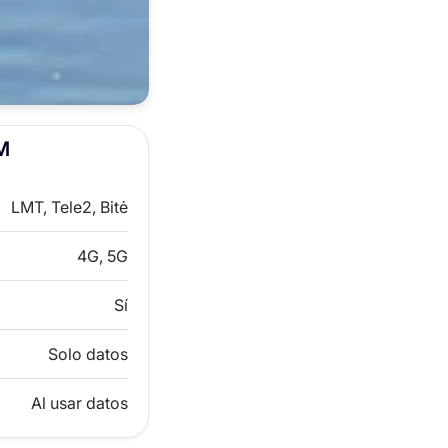
IM
LMT, Tele2, Bitė
4G, 5G
Sí
Solo datos
Al usar datos