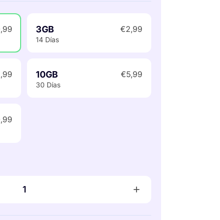
3GB
,99
€2,99
14 Días
10GB
,99
€5,99
30 Días
,99
+
1